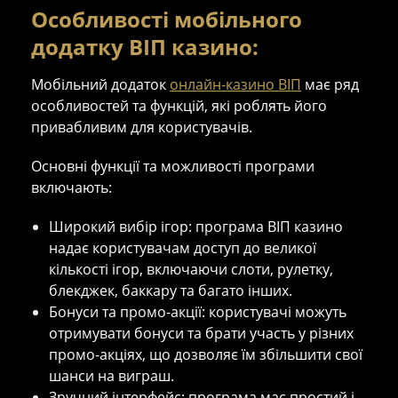
Особливості мобільного
додатку ВІП казино:
Мобільний додаток
онлайн-казино ВІП
має ряд
особливостей та функцій, які роблять його
привабливим для користувачів.
Основні функції та можливості програми
включають:
Широкий вибір ігор: програма ВІП казино
надає користувачам доступ до великої
кількості ігор, включаючи слоти, рулетку,
блекджек, баккару та багато інших.
Бонуси та промо-акції: користувачі можуть
отримувати бонуси та брати участь у різних
промо-акціях, що дозволяє їм збільшити свої
шанси на виграш.
Зручний інтерфейс: програма має простий і