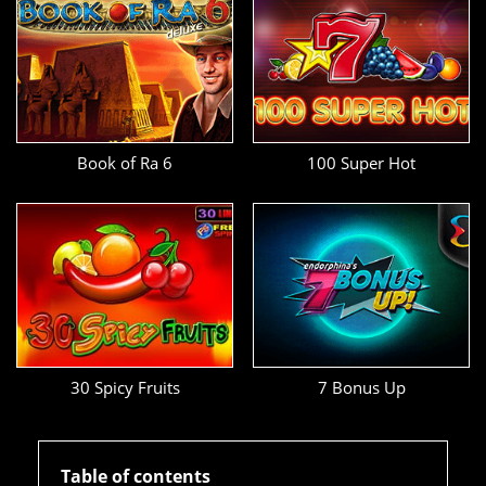
Book of Ra 6
100 Super Hot
30 Spicy Fruits
7 Bonus Up
Table of contents