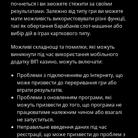
почнеться і ви зможете стежити за своїми
результатами. Залежно від типу гри ви можете
мати можливість використовувати різні функції,
такі як обертання барабанів слот-машини або
вибір дій в іграх карткового типу.
Можливі складнощі та помилки, які можуть
виникнути під час використання мобільного
додатку ВІП казино, можуть включати:
Проблеми з підключенням до Інтернету, що
може призвести до переривання гри або
втрати результатів.
Проблеми з оновленням програми, які
можуть призвести до того, що програма не
працюватиме належним чином або взагалі
не запуститься.
Неправильне введення даних під час
реєстрації, що може призвести до проблем з