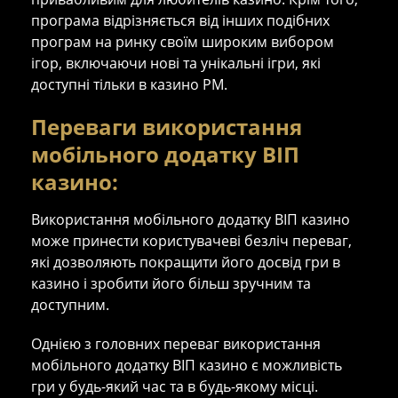
програма відрізняється від інших подібних
програм на ринку своїм широким вибором
ігор, включаючи нові та унікальні ігри, які
доступні тільки в казино PM.
Переваги використання
мобільного додатку ВІП
казино:
Використання мобільного додатку ВІП казино
може принести користувачеві безліч переваг,
які дозволяють покращити його досвід гри в
казино і зробити його більш зручним та
доступним.
Однією з головних переваг використання
мобільного додатку ВІП казино є можливість
гри у будь-який час та в будь-якому місці.