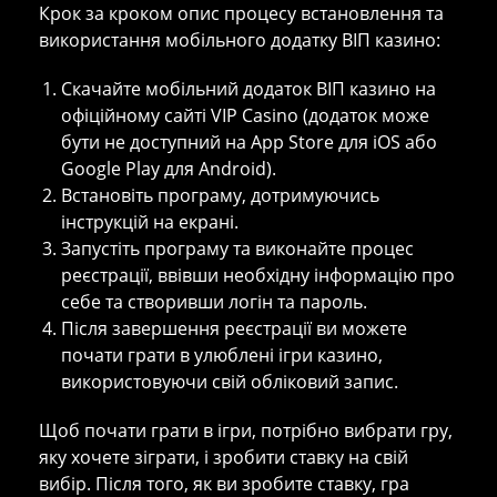
Крок за кроком опис процесу встановлення та
використання мобільного додатку ВІП казино:
Скачайте мобільний додаток ВІП казино на
офіційному сайті VIP Casino (додаток може
бути не доступний на App Store для iOS або
Google Play для Android).
Встановіть програму, дотримуючись
інструкцій на екрані.
Запустіть програму та виконайте процес
реєстрації, ввівши необхідну інформацію про
себе та створивши логін та пароль.
Після завершення реєстрації ви можете
почати грати в улюблені ігри казино,
використовуючи свій обліковий запис.
Щоб почати грати в ігри, потрібно вибрати гру,
яку хочете зіграти, і зробити ставку на свій
вибір. Після того, як ви зробите ставку, гра