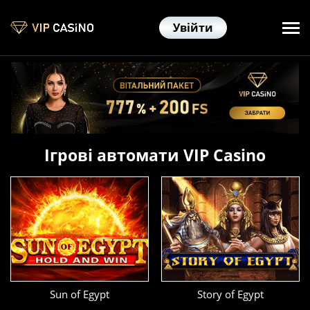
Увійти
Ігрові автомати VIP Casino
Sun of Egypt
Story of Egypt