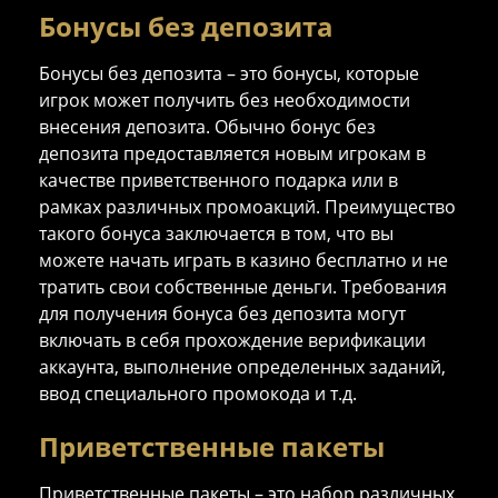
Бонусы без депозита
Бонусы без депозита – это бонусы, которые
игрок может получить без необходимости
внесения депозита. Обычно бонус без
депозита предоставляется новым игрокам в
качестве приветственного подарка или в
рамках различных промоакций. Преимущество
такого бонуса заключается в том, что вы
можете начать играть в казино бесплатно и не
тратить свои собственные деньги. Требования
для получения бонуса без депозита могут
включать в себя прохождение верификации
аккаунта, выполнение определенных заданий,
ввод специального промокода и т.д.
Приветственные пакеты
Приветственные пакеты – это набор различных