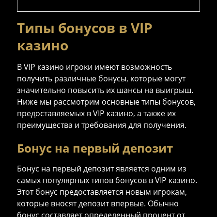
Типы бонусов в VIP
казино
В VIP казино игроки имеют возможность
получить различные бонусы, которые могут
значительно повысить их шансы на выигрыш.
Ниже мы рассмотрим основные типы бонусов,
предоставляемых в VIP казино, а также их
преимущества и требования для получения.
Бонус на первый депозит
Бонус на первый депозит является одним из
самых популярных типов бонусов в VIP казино.
Этот бонус предоставляется новым игрокам,
которые вносят депозит впервые. Обычно
бонус составляет определенный процент от