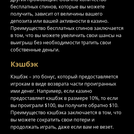
бесплатных спинов, которые вы можете
получить, зависит от величины вашего
депозита или вашей активности в казино.
Преимущество бесплатных спинов заключается
в том, что вы можете увеличить свои шансы на
выигрыш без необходимости тратить свои
собственные деньги.
Кэшбэк
Кэшбэк – это бонус, который предоставляется
игрокам в виде возврата части проигранных
ими денег. Например, если казино
предоставляет кэшбэк в размере 10%, то если
вы проиграли $100, вы получите обратно $10.
Преимущество кэшбэка заключается в том, что
вы можете сократить свои потери и
продолжать играть, даже если вам не везет.