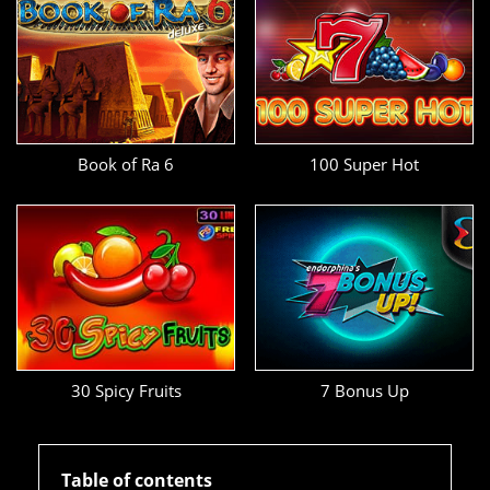
Book of Ra 6
100 Super Hot
30 Spicy Fruits
7 Bonus Up
Table of contents