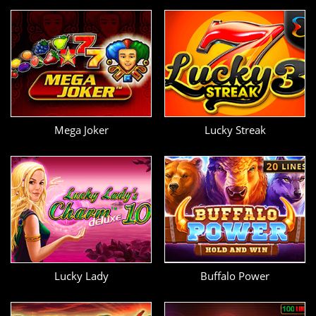
Mega Joker
Lucky Streak
Lucky Lady
Buffalo Power